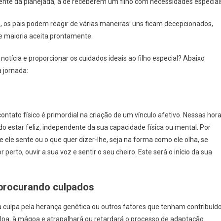
rente da planejada, a de receberem um filho com necessidades especiai
, os pais podem reagir de várias maneiras: uns ficam decepcionados,
e maioria aceita prontamente.
otícia e proporcionar os cuidados ideais ao filho especial? Abaixo
 jornada:
ontato físico é primordial na criação de um vínculo afetivo. Nessas hor
o estar feliz, independente da sua capacidade física ou mental. Por
 ele sente ou o que quer dizer-lhe, seja na forma como ele olha, se
 perto, ouvir a sua voz e sentir o seu cheiro. Este será o início da sua
 procurando culpados
a culpa pela herança genética ou outros fatores que tenham contribuíd
 culpa, à mágoa e atrapalhará ou retardará o processo de adaptação.