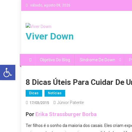
Skip
sábado, agosto 08, 2026
to
content
Viver Down
Objetivo Do Blog
Síndrome De Down
P
Abrir a barra de ferramentas
8 Dicas Úteis Para Cuidar De
Dicas
Notícias
Júnior Patente
17/03/2015
Por
Erika Strassburger Borba
Ter filhos é o sonho da maioria dos casais. Eles criam e