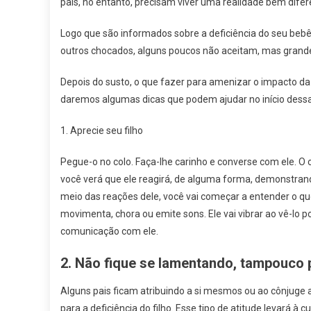
pais, no entanto, precisam viver uma realidade bem dife
Logo que são informados sobre a deficiência do seu bebê
outros chocados, alguns poucos não aceitam, mas grand
Depois do susto, o que fazer para amenizar o impacto da n
daremos algumas dicas que podem ajudar no início dessa
1. Aprecie seu filho
Pegue-o no colo. Faça-lhe carinho e converse com ele. O c
você verá que ele reagirá, de alguma forma, demonstrand
meio das reações dele, você vai começar a entender o que
movimenta, chora ou emite sons. Ele vai vibrar ao vê-lo por
comunicação com ele.
2. Não fique se lamentando, tampouco
Alguns pais ficam atribuindo a si mesmos ou ao cônjuge 
para a deficiência do filho. Esse tipo de atitude levará à