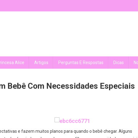
rincesa Alice
Artigos
Perguntas E Respostas
Dicas
No
 Um Bebê Com Necessidades Especiais
xpectativas e fazem muitos planos para quando o bebê chegar. Alguns