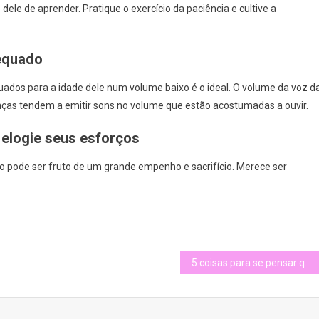
dele de aprender. Pratique o exercício da paciência e cultive a
dequado
ados para a idade dele num volume baixo é o ideal. O volume da voz d
ças tendem a emitir sons no volume que estão acostumadas a ouvir.
e elogie seus esforços
 pode ser fruto de um grande empenho e sacrifício. Merece ser
5 coisas para se pensar quando sair de casa com uma criança com necessidades especiais