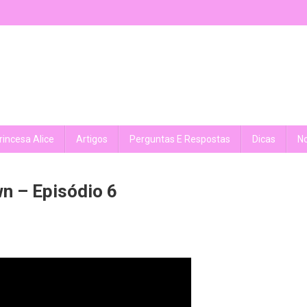
rincesa Alice
Artigos
Perguntas E Respostas
Dicas
No
n – Episódio 6