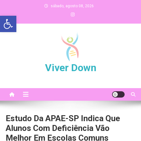
Skip
sábado, agosto 08, 2026
to
Abrir a barra de ferramentas
content
Viver Down
Estudo Da APAE-SP Indica Que
Alunos Com Deficiência Vão
Melhor Em Escolas Comuns