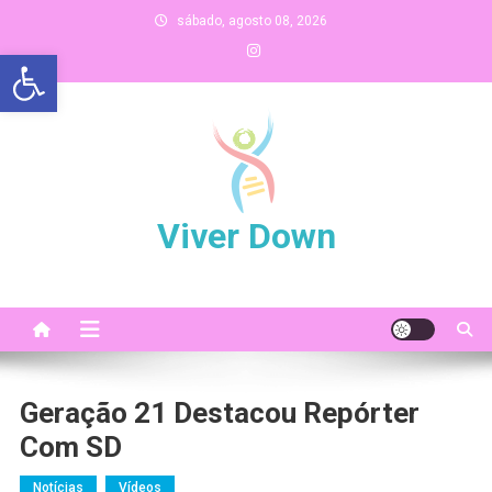
Skip
sábado, agosto 08, 2026
to
Abrir a barra de ferramentas
content
Viver Down
Geração 21 Destacou Repórter
Com SD
Notícias
Vídeos