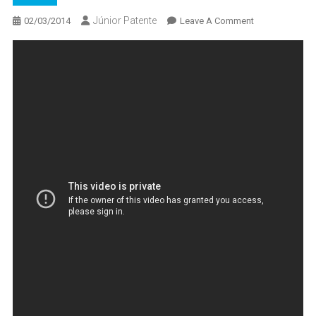
Júnior Patente
On
02/03/2014
Leave A Comment
Ligado
Em
Saúde
–
Sexualidade
E
Down