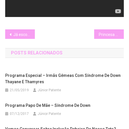
Navegação
Já escolhi meu time do coração
Princesa Alice –Toque de Amor
de
POSTS RELACIONADOS
Post
Programa Especial – Irmãs Gêmeas Com Síndrome De Down
Thayane E Thamyres
21/05/2019
Júnior Patente
Programa Papo De Mãe – Síndrome De Down
07/12/2017
Júnior Patente