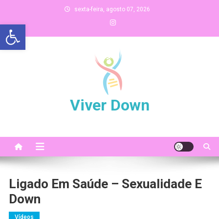
Skip
sexta-feira, agosto 07, 2026
to
Abrir a barra de ferramentas
content
Viver Down
Ligado Em Saúde – Sexualidade E
Down
Vídeos