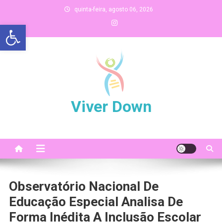
Skip
quinta-feira, agosto 06, 2026
to
Abrir a barra de ferramentas
content
Viver Down
Observatório Nacional De
Educação Especial Analisa De
Forma Inédita A Inclusão Escolar