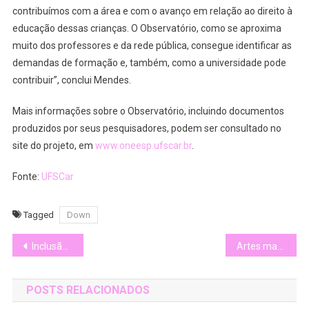
contribuímos com a área e com o avanço em relação ao direito à
educação dessas crianças. O Observatório, como se aproxima
muito dos professores e da rede pública, consegue identificar as
demandas de formação e, também, como a universidade pode
contribuir”, conclui Mendes.
Mais informações sobre o Observatório, incluindo documentos
produzidos por seus pesquisadores, podem ser consultado no
site do projeto, em
www.oneesp.ufscar.br
.
Fonte:
UFSCar
Tagged
Down
Navegação
Inclusão no Mercado de Trabalho
Artes marciais ajudam pacientes com Down
de
POSTS RELACIONADOS
Post