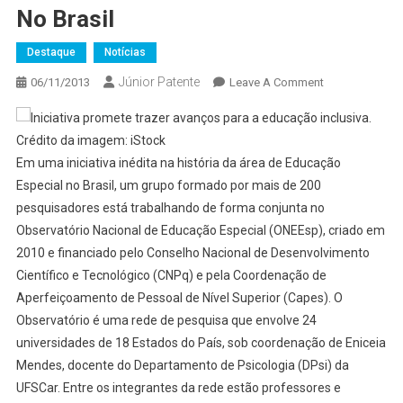
No Brasil
Destaque
Notícias
Júnior Patente
On
06/11/2013
Leave A Comment
Observatório
Nacional
De
Em uma iniciativa inédita na história da área de Educação
Educação
Especial no Brasil, um grupo formado por mais de 200
Especial
Analisa
pesquisadores está trabalhando de forma conjunta no
De
Observatório Nacional de Educação Especial (ONEEsp), criado em
Forma
2010 e financiado pelo Conselho Nacional de Desenvolvimento
Inédita
Científico e Tecnológico (CNPq) e pela Coordenação de
A
Aperfeiçoamento de Pessoal de Nível Superior (Capes). O
Inclusão
Observatório é uma rede de pesquisa que envolve 24
Escolar
universidades de 18 Estados do País, sob coordenação de Eniceia
No
Mendes, docente do Departamento de Psicologia (DPsi) da
Brasil
UFSCar. Entre os integrantes da rede estão professores e