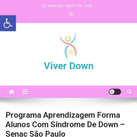
Skip
domingo, agosto 09, 2026
to
Abrir a barra de ferramentas
content
Viver Down
Programa Aprendizagem Forma
Alunos Com Síndrome De Down –
Senac São Paulo