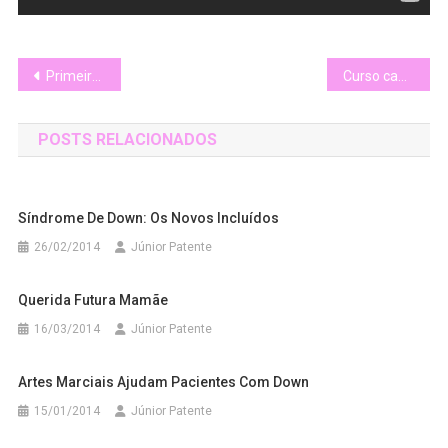
Navegação
Primeira repórter com SD do país
Curso capacita jovens com síndrome de down para atuarem como auxiliares de cabeleireiro
de
POSTS RELACIONADOS
Post
Síndrome De Down: Os Novos Incluídos
26/02/2014
Júnior Patente
Querida Futura Mamãe
16/03/2014
Júnior Patente
Artes Marciais Ajudam Pacientes Com Down
15/01/2014
Júnior Patente