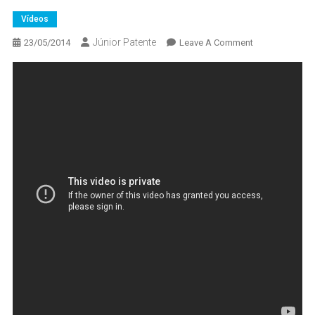
Vídeos
Júnior Patente
On
23/05/2014
Leave A Comment
Programa
Aprendizagem
Forma
Alunos
Com
Síndrome
De
Down
–
Senac
São
Paulo