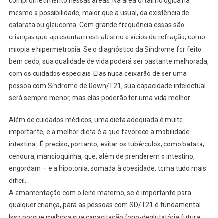
comprometimento nessas áreas. Na área oftalmológica há
mesmo a possibilidade, maior que a usual, da existência de
catarata ou glaucoma. Com grande frequência essas são
crianças que apresentam estrabismo e vícios de refração, como
miopia e hipermetropia. Se o diagnóstico da Síndrome for feito
bem cedo, sua qualidade de vida poderá ser bastante melhorada,
com os cuidados especiais. Elas nuca deixarão de ser uma
pessoa com Síndrome de Down/T21, sua capacidade intelectual
será sempre menor, mas elas poderão ter uma vida melhor.
Além de cuidados médicos, uma dieta adequada é muito
importante, e a melhor dieta é a que favorece a mobilidade
intestinal. É preciso, portanto, evitar os tubérculos, como batata,
cenoura, mandioquinha, que, além de prenderem o intestino,
engordam – e a hipotonia, somada à obesidade, torna tudo mais
difícil.
A amamentação com o leite materno, se é importante para
qualquer criança, para as pessoas com SD/T21 é fundamental.
Isso porque melhora sua capacitação fono-deglutatória futura,