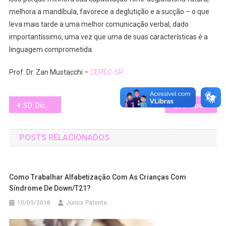
melhora a mandíbula, favorece a deglutição e a sucção – o que
leva mais tarde a uma melhor comunicação verbal, dado
importantíssimo, uma vez que uma de suas características é a
linguagem comprometida.
Prof. Dr. Zan Mustacchi –
CEPEC-SP
Navegação
SD: Dicas para alimentação de seu bebê
Qual a porcentagem de nascimentos de bebês com Síndrome de Down/T21?
de
POSTS RELACIONADOS
Post
Como Trabalhar Alfabetização Com As Crianças Com
Síndrome De Down/T21?
10/09/2018
Júnior Patente