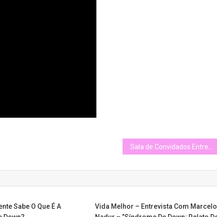
s
ídos
Sala de Convidados Entrevista – Síndrome de Down do Nascimento à Velhice
nte Sabe O Que É A
Vida Melhor – Entrevista Com Marcel
e Down?
Nadur – ‎”Síndrome De Down: Relato D