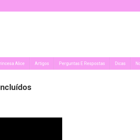
rincesa Alice
Artigos
Perguntas E Respostas
Dicas
No
ncluídos
rome
: