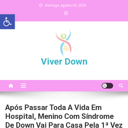
Skip
domingo, agosto 09, 2026
to
Abrir a barra de ferramentas
content
Viver Down
Após Passar Toda A Vida Em
Hospital, Menino Com Síndrome
De Down Vai Para Casa Pela 1ª Vez