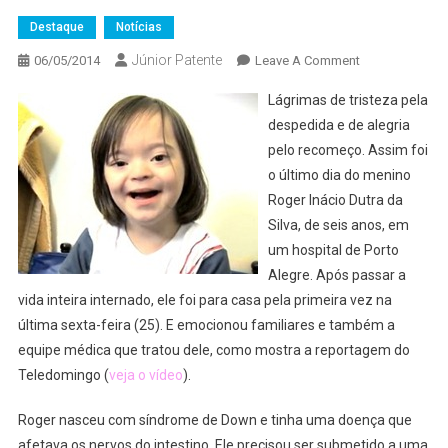
Destaque
Notícias
Júnior Patente
On
06/05/2014
Leave A Comment
Após
Lágrimas de tristeza pela
Passar
despedida e de alegria
Toda
pelo recomeço. Assim foi
A
o último dia do menino
Vida
Em
Roger Inácio Dutra da
Hospital,
Silva, de seis anos, em
Menino
um hospital de Porto
Com
Alegre. Após passar a
Síndrome
vida inteira internado, ele foi para casa pela primeira vez na
De
última sexta-feira (25). E emocionou familiares e também a
Down
equipe médica que tratou dele, como mostra a reportagem do
Vai
Teledomingo (
veja o vídeo
).
Para
Casa
Roger nasceu com síndrome de Down e tinha uma doença que
Pela
afetava os nervos do intestino. Ele precisou ser submetido a uma