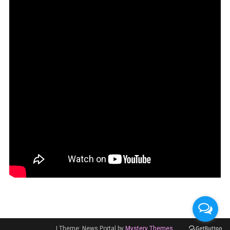
|
Theme: News Portal by
Mystery Themes
.