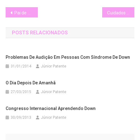
Navegação
Pai de São Paulo consegue mediadora para filha com síndrome de Down
Cuidados médicos e exames de rotina
de
POSTS RELACIONADOS
Post
Problemas De Audição Em Pessoas Com Síndrome De Down
31/01/2014
Júnior Patente
O Dia Depois De Amanhã
27/03/2015
Júnior Patente
Congresso Internacional Aprendendo Down
30/09/2013
Júnior Patente