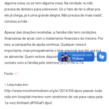
alguma coisa, ou se tem alguma coisa. Na verdade, tu não
precisa de dinheiro para sobreviver. Só o fato de ter e olhar pra
ele já chega, já é uma grande alegria. Não precisa de mais nada”,
concluiu a mãe.
Apesar das doações recebidas, a família não tem condições
financeiras de arcar com o tratamento financeiro do menino. Por
isso, a campanha de ajuda continua. Qualquer coisa é
importante, mas principalmente o leite especial que ele usa pra
se alimentar. Quem estiver disposto a ajudar, pode entrar em
contato com a família pelo telefone (51) 9194-0716.
Fonte:
G1
– Leia mais em:
http://www.movimentodown.org.br/2014/04/apos-passar-toda-
vida-em-hospital-menino-com-sindrome-de-vai-para-casa-pela-
1a-vez/#sthash.dPIV6aFt.dpuf