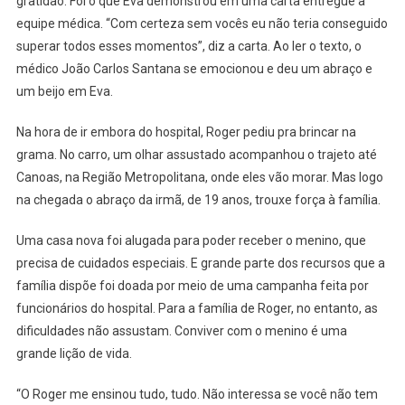
gratidão. Foi o que Eva demonstrou em uma carta entregue à
equipe médica. “Com certeza sem vocês eu não teria conseguido
superar todos esses momentos”, diz a carta. Ao ler o texto, o
médico João Carlos Santana se emocionou e deu um abraço e
um beijo em Eva.
Na hora de ir embora do hospital, Roger pediu pra brincar na
grama. No carro, um olhar assustado acompanhou o trajeto até
Canoas, na Região Metropolitana, onde eles vão morar. Mas logo
na chegada o abraço da irmã, de 19 anos, trouxe força à família.
Uma casa nova foi alugada para poder receber o menino, que
precisa de cuidados especiais. E grande parte dos recursos que a
família dispõe foi doada por meio de uma campanha feita por
funcionários do hospital. Para a família de Roger, no entanto, as
dificuldades não assustam. Conviver com o menino é uma
grande lição de vida.
“O Roger me ensinou tudo, tudo. Não interessa se você não tem