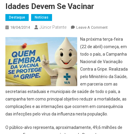
Idades Devem Se Vacinar
Destaque
Notícias
Júnior Patente
On
18/04/2014
Leave A Comment
Campanha
Na próxima terça-feira
Nacional
(22 de abril) começa, em
De
todo o país, a Campanha
Vacinação
Nacional de Vacinação
Contra
A
Contra a Gripe. Realizada
Gripe:
pelo Ministério da Saúde,
Pessoas
em parceria com as
Com
secretarias estaduais e municipais de saúde de todo o país, a
Síndrome
campanha tem como principal objetivo reduzir a mortalidade, as
De
complicações e as internações que ocorrem em consequência
Down
das infecções pelo vírus da influenza nesta população.
De
Todas
O público-alvo representa, aproximadamente, 49,6 milhões de
As