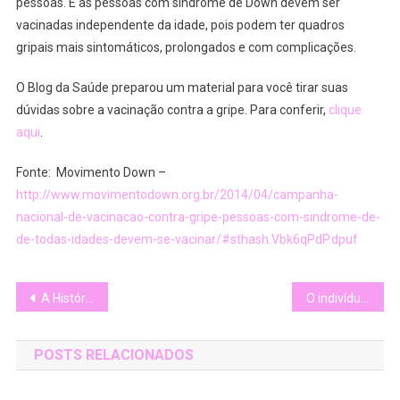
pessoas. E as pessoas com síndrome de Down devem ser
Idades
vacinadas independente da idade, pois podem ter quadros
Devem
gripais mais sintomáticos, prolongados e com complicações.
Se
Vacinar
O Blog da Saúde preparou um material para você tirar suas
dúvidas sobre a vacinação contra a gripe. Para conferir,
clique
aqui
.
Fonte: Movimento Down –
http://www.movimentodown.org.br/2014/04/campanha-
nacional-de-vacinacao-contra-gripe-pessoas-com-sindrome-de-
de-todas-idades-devem-se-vacinar/#sthash.Vbk6qPdP.dpuf
Navegação
A História da Páscoa
O indivíduo com Síndrome de Down e a inclusão familiar
de
POSTS RELACIONADOS
Post