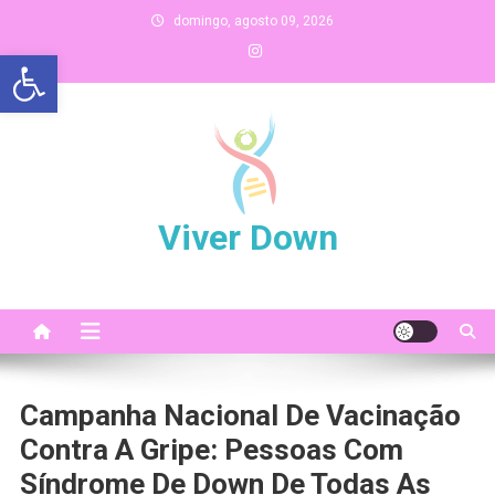
Skip
domingo, agosto 09, 2026
to
Abrir a barra de ferramentas
content
Viver Down
Campanha Nacional De Vacinação
Contra A Gripe: Pessoas Com
Síndrome De Down De Todas As