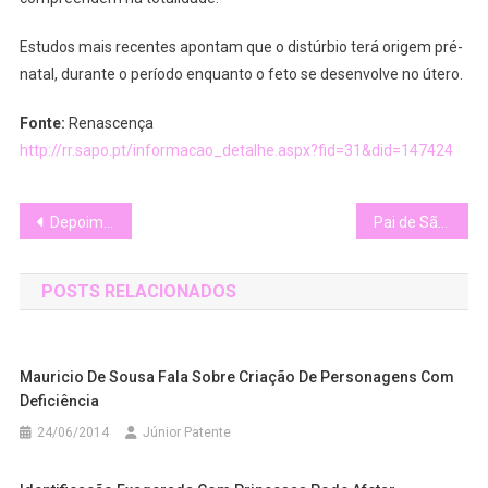
Estudos mais recentes apontam que o distúrbio terá origem pré-
natal, durante o período enquanto o feto se desenvolve no útero.
Fonte:
Renascença
http://rr.sapo.pt/informacao_detalhe.aspx?fid=31&did=147424
Navegação
Depoimento de mãe: convivendo com as diferenças
Pai de São Paulo consegue mediadora para filha com síndrome de Down
de
POSTS RELACIONADOS
Post
Mauricio De Sousa Fala Sobre Criação De Personagens Com
Deficiência
24/06/2014
Júnior Patente