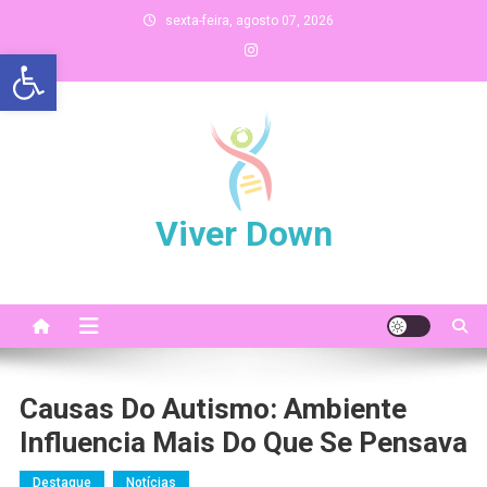
Skip
sexta-feira, agosto 07, 2026
to
Abrir a barra de ferramentas
content
Viver Down
Causas Do Autismo: Ambiente
Influencia Mais Do Que Se Pensava
Destaque
Notícias