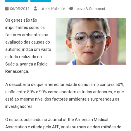
Júnior Patente
On
06/05/2014
Leave A Comment
Causas
Os genes são tão
Do
importantes como os
Autismo:
factores ambientais na
Ambiente
avaliação das causas do
Influencia
Mais
autismo, indica um vasto
Do
estudo realizado na
Que
Suécia, avança a Rádio
Se
Renascença.
Pensava
A descoberta de que a hereditariedade do autismo contava 50%,
e não entre 80% e 90% como apontam estudos anteriores, e que
está ao mesmo nível dos factores ambientais surpreendeu os
investigadores.
O estudo, publicado no Journal of the American Medical
Association e citado pela AFP, analisou mais de dois milhões de