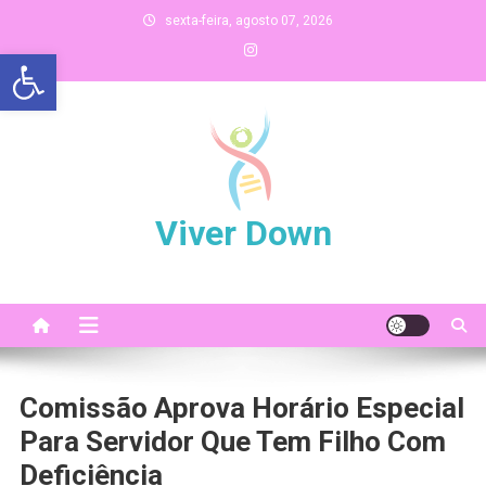
Skip
sexta-feira, agosto 07, 2026
to
Abrir a barra de ferramentas
content
Viver Down
Comissão Aprova Horário Especial
Para Servidor Que Tem Filho Com
Deficiência