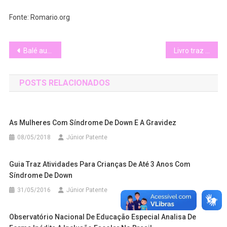
Fonte: Romario.org
Navegação
Balé auxilia no desenvolvimento de menino com Down
Livro traz potencialidades sobre pessoas com Down
de
POSTS RELACIONADOS
Post
As Mulheres Com Síndrome De Down E A Gravidez
08/05/2018
Júnior Patente
Guia Traz Atividades Para Crianças De Até 3 Anos Com
Síndrome De Down
31/05/2016
Júnior Patente
Observatório Nacional De Educação Especial Analisa De