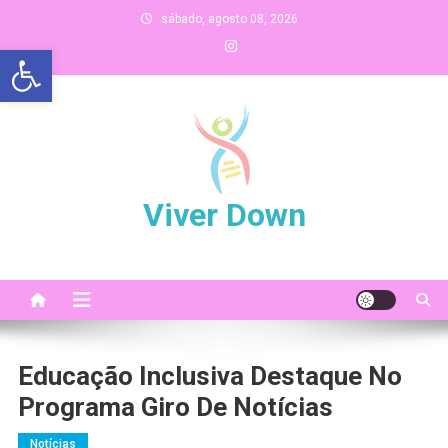
Skip
sábado, agosto 08, 2026
to
Abrir a barra de ferramentas
content
Viver Down
Educação Inclusiva Destaque No
Programa Giro De Notícias
Notícias