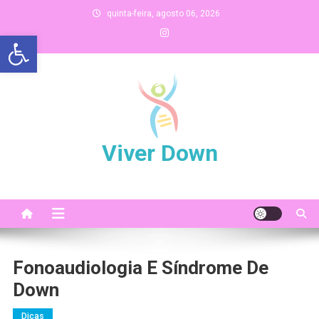
Skip
quinta-feira, agosto 06, 2026
to
Abrir a barra de ferramentas
content
Viver Down
Fonoaudiologia E Síndrome De
Down
Dicas