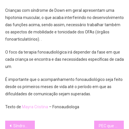
Crianças com síndrome de Down em geral apresentam uma
hipotonia muscular, o que acaba interferindo no desenvolvimento
das funções acima, sendo assim, necessário trabalhar também
os aspectos de mobilidade e tonicidade dos OFAs (órgãos
fonoarticulatórios). .
O foco da terapia fonoaudiológica irá depender da fase em que
cada criança se encontra e das necessidades específicas de cada
um.
É importante que o acompanhamento fonoaudiológico seja feito
desde os primeiros meses de vida até o período em que as
dificuldades de comunicação sejam superadas.
Texto de
Mayra Cristina
– Fonoaudiologa
Navegação
Síndrome de Down não tem grau
PEC que padroniza referência a pessoas com deficiência na Constituição é aprovada em primeira votação