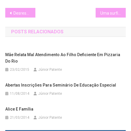
Navegação
Desrespeito no Terminal da Lauro de Freitas marca Dia Internacional da Pessoa com Deficiência
Uma surfistinha que tira onda
de
POSTS RELACIONADOS
Post
Mãe Relata Mal Atendimento Ao Filho Deficiente Em Pizzaria
Do Rio
23/02/2015
Júnior Patente
Abertas Inscrições Para Seminário De Educação Especial
11/08/2014
Júnior Patente
Alice E Família
21/03/2014
Júnior Patente