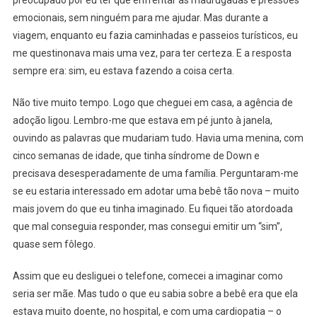
preocupado por eu ter que enfrentar as madrugadas e pressões
emocionais, sem ninguém para me ajudar. Mas durante a
viagem, enquanto eu fazia caminhadas e passeios turísticos, eu
me questinonava mais uma vez, para ter certeza. E a resposta
sempre era: sim, eu estava fazendo a coisa certa.
Não tive muito tempo. Logo que cheguei em casa, a agência de
adoção ligou. Lembro-me que estava em pé junto à janela,
ouvindo as palavras que mudariam tudo. Havia uma menina, com
cinco semanas de idade, que tinha síndrome de Down e
precisava desesperadamente de uma família. Perguntaram-me
se eu estaria interessado em adotar uma bebê tão nova – muito
mais jovem do que eu tinha imaginado. Eu fiquei tão atordoada
que mal conseguia responder, mas consegui emitir um “sim”,
quase sem fôlego.
Assim que eu desliguei o telefone, comecei a imaginar como
seria ser mãe. Mas tudo o que eu sabia sobre a bebê era que ela
estava muito doente, no hospital, e com uma cardiopatia – o