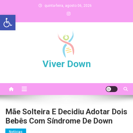
Skip
quinta-feira, agosto 06, 2026
to
Abrir a barra de ferramentas
content
Viver Down
Mãe Solteira E Decidiu Adotar Dois
Bebês Com Síndrome De Down
Notícias