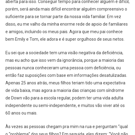
aberta para isso. Conseguir tempo para conhecer alguém é difícil,
porém, será ainda mais difícil encontrar alguém compreensivo o
suficiente para se tornar parte da nossa vida familiar. Em vez
disso, eu me valho da minha enorme rede de apoio de familiares
e amigos, incluindo os meus pais. Agora que meu pai conhece
bem Emily e Tom, ele adora e é super orgulhoso de seus netos.
Eu sei que a sociedade tem uma visão negativa da deficiência,
mas eu acho que isso vem da ignorância, porque a maioria das
pessoas nunca conheceram uma pessoa com deficiência, ou
então faz suposições com base em informações desatulizadas.
Apenas 25 anos atrás, meus filhos teriam tido uma expectativa
de vida baixa, mas agora a maioria das crianças com síndrome
de Down vão para a escola regular, podem ter uma vida adulta
independente ou semi-independente, e muitos vão viver até os
60 anos ou mais.
Às vezes as pessoas chegam pra mim na rua e perguntam “qual
o “problema” dos seus filhos? Em seguida, eles dizem: “Você não