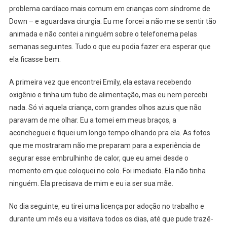
problema cardíaco mais comum em crianças com síndrome de
Down – e aguardava cirurgia. Eu me forcei a não me se sentir tão
animada e não contei a ninguém sobre o telefonema pelas
semanas seguintes. Tudo o que eu podia fazer era esperar que
ela ficasse bem.
A primeira vez que encontrei Emily, ela estava recebendo
oxigênio e tinha um tubo de alimentação, mas eu nem percebi
nada. Só vi aquela criança, com grandes olhos azuis que não
paravam de me olhar. Eu a tomei em meus braços, a
aconcheguei e fiquei um longo tempo olhando pra ela. As fotos
que me mostraram não me preparam para a experiência de
segurar esse embrulhinho de calor, que eu amei desde o
momento em que coloquei no colo. Foi imediato. Ela não tinha
ninguém. Ela precisava de mim e eu ia ser sua mãe.
No dia seguinte, eu tirei uma licença por adoção no trabalho e
durante um mês eu a visitava todos os dias, até que pude trazê-