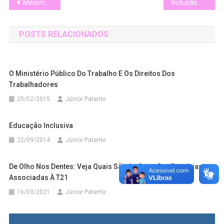
Navegação
Movimento Down lança campanha #EscolaParaTodos para promover direito à educação inclusiva
Inclusão obrigatória
de
POSTS RELACIONADOS
Post
O Ministério Público Do Trabalho E Os Direitos Dos
Trabalhadores
25/02/2015
Júnior Patente
Educação Inclusiva
22/09/2014
Júnior Patente
De Olho Nos Dentes: Veja Quais São As Questões Dentárias
Associadas À T21
16/03/2021
Júnior Patente