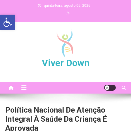
Skip
quinta-feira, agosto 06, 2026
to
Abrir a barra de ferramentas
content
Viver Down
Política Nacional De Atenção
Integral À Saúde Da Criança É
Aprovada