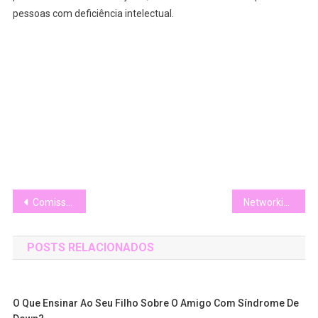
pessoas com deficiência intelectual.
Navegação
Comissão aprova troca do termo “síndrome de Down” por “Trissomia do Cromossomo 21” em documentos e leis
Networking e Inclusão: O Próximo Passo na Igualdade Profissional das Pessoas com Deficiência
de
POSTS RELACIONADOS
Post
O Que Ensinar Ao Seu Filho Sobre O Amigo Com Síndrome De