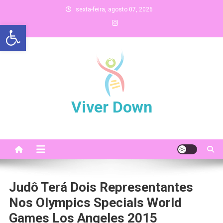
Skip
sexta-feira, agosto 07, 2026
to
Abrir a barra de ferramentas
content
Viver Down
Judô Terá Dois Representantes
Nos Olympics Specials World
Games Los Angeles 2015