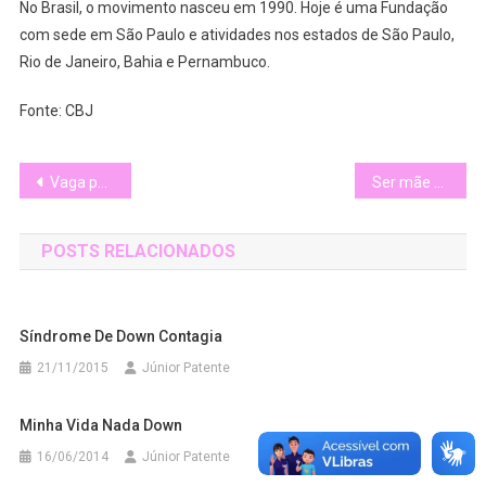
No Brasil, o movimento nasceu em 1990. Hoje é uma Fundação
com sede em São Paulo e atividades nos estados de São Paulo,
Rio de Janeiro, Bahia e Pernambuco.
Fonte: CBJ
Navegação
Vaga para aluno deficiente ainda é difícil
Ser mãe de uma criança com Síndrome de Down pode trazer muita felicidade
de
POSTS RELACIONADOS
Post
Síndrome De Down Contagia
21/11/2015
Júnior Patente
Minha Vida Nada Down
16/06/2014
Júnior Patente