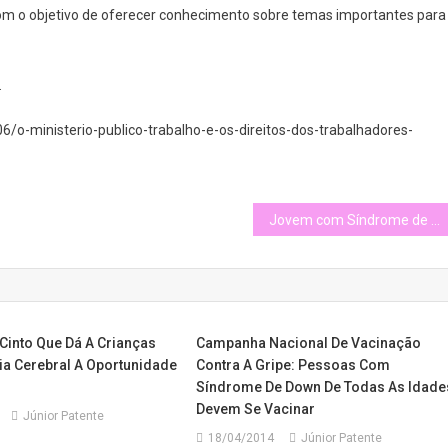
com o objetivo de oferecer conhecimento sobre temas importantes para
.
o-ministerio-publico-trabalho-e-os-direitos-dos-trabalhadores-
Jovem com Síndrome de Down faz 14 pontos em jogo de basquete nos EUA
Cinto Que Dá A Crianças
Campanha Nacional De Vacinação
ia Cerebral A Oportunidade
Contra A Gripe: Pessoas Com
Síndrome De Down De Todas As Idade
Devem Se Vacinar
Júnior Patente
18/04/2014
Júnior Patente