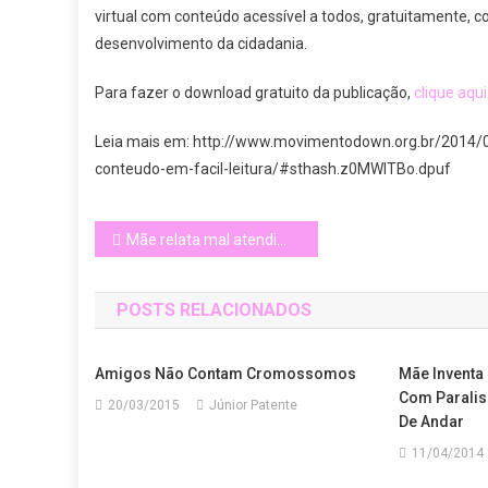
virtual com conteúdo acessível a todos, gratuitamente, 
desenvolvimento da cidadania.
Para fazer o download gratuito da publicação,
clique aqui
Leia mais em: http://www.movimentodown.org.br/2014/06/
conteudo-em-facil-leitura/#sthash.z0MWlTBo.dpuf
Navegação
Mãe relata mal atendimento ao filho deficiente em pizzaria do Rio
de
POSTS RELACIONADOS
Post
Amigos Não Contam Cromossomos
Mãe Inventa 
Com Paralis
20/03/2015
Júnior Patente
De Andar
11/04/2014