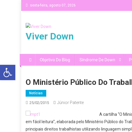
Skip
sexta-feira, agosto 07, 2026
to
content
Viver Down
Objetivo Do Blog
Síndrome De Down
P
Abrir a barra de ferramentas
O Ministério Público Do Traba
Notícias
Júnior Patente
25/02/2015
A cartilha “O Min
em fácil leitura”, elaborada pelo Ministério Público do
principais direitos trabalhistas utilizando linguagem simp