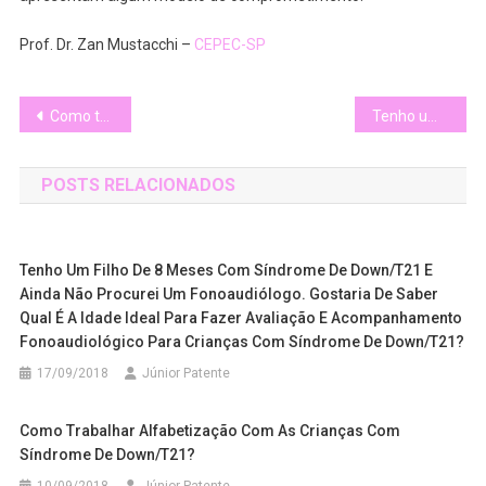
Prof. Dr. Zan Mustacchi –
CEPEC-SP
Navegação
Como trabalhar alfabetização com as crianças com síndrome de Down/T21?
Tenho um filho de 8 meses com síndrome de Down/T21 e ainda não procurei um fonoaudiólogo. Gostaria de saber qual é a idade ideal para fazer avaliação e acompanhamento fonoaudiológico para crianças com síndrome de Down/T21?
de
POSTS RELACIONADOS
Post
Tenho Um Filho De 8 Meses Com Síndrome De Down/T21 E
Ainda Não Procurei Um Fonoaudiólogo. Gostaria De Saber
Qual É A Idade Ideal Para Fazer Avaliação E Acompanhamento
Fonoaudiológico Para Crianças Com Síndrome De Down/T21?
17/09/2018
Júnior Patente
Como Trabalhar Alfabetização Com As Crianças Com
Síndrome De Down/T21?