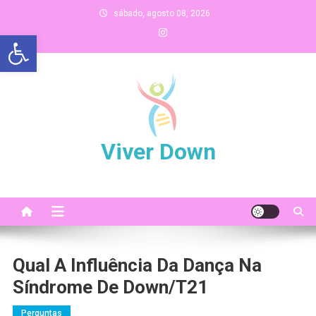
Skip
sábado, agosto 08, 2026
to
Abrir a barra de ferramentas
content
Viver Down
Qual A Influência Da Dança Na
Síndrome De Down/T21
Perguntas